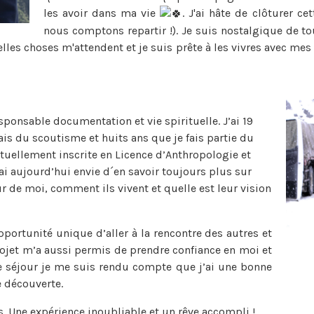
les avoir dans ma vie
. J'ai hâte de clôturer c
nous comptons repartir !). Je suis nostalgique de 
lles choses m'attendent et je suis prête à les vivres avec me
esponsable documentation et vie spirituelle. J’ai 19
ais du scoutisme et huits ans que je fais partie du
ctuellement inscrite en Licence d’Anthropologie et
j’ai aujourd’hui envie d´en savoir toujours plus sur
r de moi, comment ils vivent et quelle est leur vision
portunité unique d’aller à la rencontre des autres et
rojet m’a aussi permis de prendre confiance en moi et
e séjour je me suis rendu compte que j’ai une bonne
 découverte.
Une expérience inoubliable et un rêve accompli !