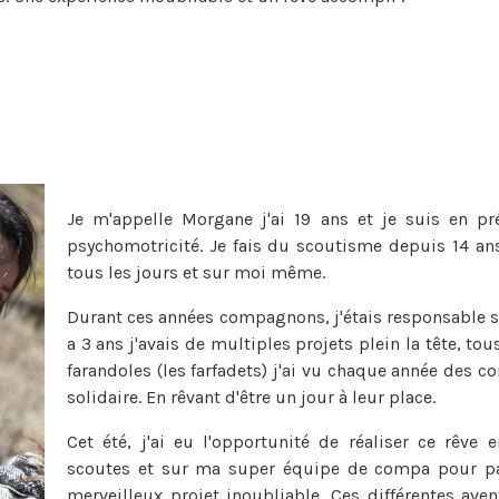
Je m'appelle Morgane j'ai 19 ans et je suis en pr
psychomotricité. Je fais du scoutisme depuis 14 an
tous les jours et sur moi même.
Durant ces années compagnons, j'étais responsable san
a 3 ans j'avais de multiples projets plein la tête, to
farandoles (les farfadets) j'ai vu chaque année des c
solidaire. En rêvant d'être un jour à leur place.
Cet été, j'ai eu l'opportunité de réaliser ce rê
scoutes et sur ma super équipe de compa pour part
merveilleux projet inoubliable. Ces différentes ave