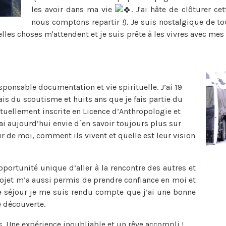
les avoir dans ma vie
. J'ai hâte de clôturer c
nous comptons repartir !). Je suis nostalgique de 
lles choses m'attendent et je suis prête à les vivres avec me
esponsable documentation et vie spirituelle. J’ai 19
ais du scoutisme et huits ans que je fais partie du
ctuellement inscrite en Licence d’Anthropologie et
j’ai aujourd’hui envie d´en savoir toujours plus sur
r de moi, comment ils vivent et quelle est leur vision
portunité unique d’aller à la rencontre des autres et
rojet m’a aussi permis de prendre confiance en moi et
e séjour je me suis rendu compte que j’ai une bonne
 découverte.
Une expérience inoubliable et un rêve accompli !