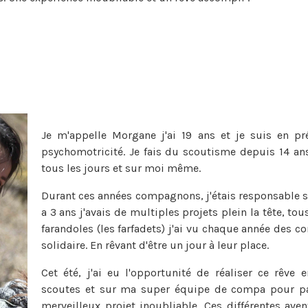
Je m'appelle Morgane j'ai 19 ans et je suis en pr
psychomotricité. Je fais du scoutisme depuis 14 an
tous les jours et sur moi même.
Durant ces années compagnons, j'étais responsable san
a 3 ans j'avais de multiples projets plein la tête, to
farandoles (les farfadets) j'ai vu chaque année des c
solidaire. En rêvant d'être un jour à leur place.
Cet été, j'ai eu l'opportunité de réaliser ce rê
scoutes et sur ma super équipe de compa pour part
merveilleux projet inoubliable. Ces différentes ave