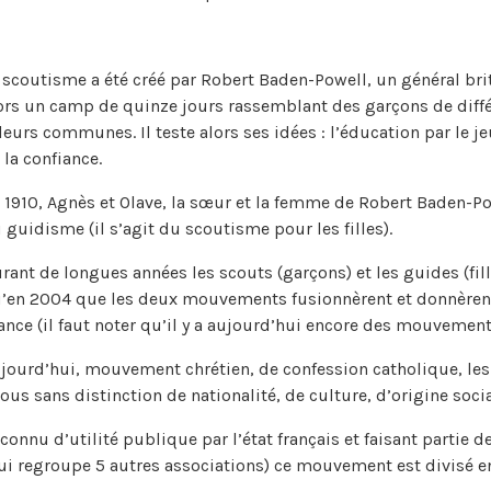
 scoutisme a été créé par Robert Baden-Powell, un général brita
ors un camp de quinze jours rassemblant des garçons de diffé
leurs communes. Il teste alors ses idées : l’éducation par le j
 la confiance.
 1910, Agnès et Olave, la sœur et la femme de Robert Baden-Pow
 guidisme (il s’agit du scoutisme pour les filles).
rant de longues années les scouts (garçons) et les guides (fil
’en 2004 que les deux mouvements fusionnèrent et donnèrent
ance (il faut noter qu’il y a aujourd’hui encore des mouveme
jourd’hui, mouvement chrétien, de confession catholique, les
tous sans distinction de nationalité, de culture, d’origine soci
connu d’utilité publique par l’état français et faisant partie 
ui regroupe 5 autres associations) ce mouvement est divisé en