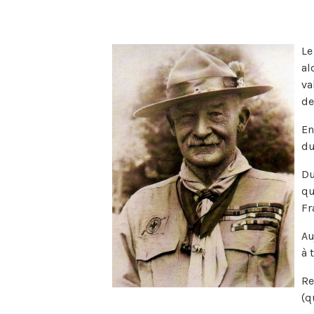
Le
al
va
de
En
du
Du
qu
Fr
Au
à 
Re
(q