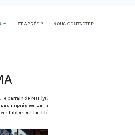
U
ET APRÈS ?
NOUS CONTACTER
IMA
e parrain de Marilys,
ous imprégner de la
éritablement facilité