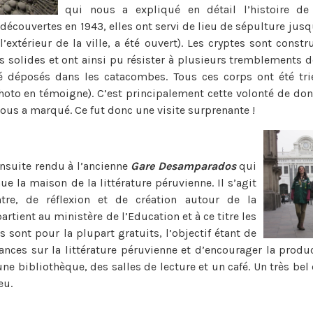
qui nous a expliqué en détail l’histoire de
découvertes en 1943, elles ont servi de lieu de sépulture jusq
’extérieur de la ville, a été ouvert). Les cryptes sont const
ès solides et ont ainsi pu résister à plusieurs tremblements 
 déposés dans les catacombes. Tous ces corps ont été tri
oto en témoigne). C’est principalement cette volonté de don
us a marqué. Ce fut donc une visite surprenante !
suite rendu à l’ancienne
Gare Desamparados
qui
e la maison de la littérature péruvienne. Il s’agit
tre, de réflexion et de création autour de la
partient au ministère de l’Education et à ce titre les
s sont pour la plupart gratuits, l’objectif étant de
nces sur la littérature péruvienne et d’encourager la product
e bibliothèque, des salles de lecture et un café. Un très bel
eu.