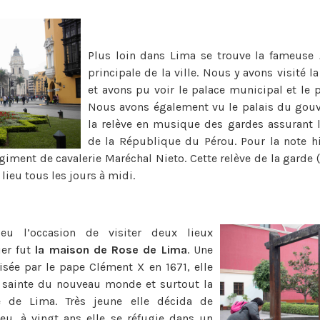
Plus loin dans Lima se trouve la fameuse
principale de la ville. Nous y avons visité l
et avons pu voir le palace municipal et le p
Nous avons également vu le palais du gou
la relève en musique des gardes assurant l
de la République du Pérou. Pour la note hi
iment de cavalerie Maréchal Nieto. Cette relève de la garde (
 lieu tous les jours à midi.
eu l’occasion de visiter deux lieux
ier fut
la maison de Rose de Lima
. Une
sée par le pape Clément X en 1671, elle
re sainte du nouveau monde et surtout la
e de Lima. Très jeune elle décida de
ieu, à vingt ans elle se réfugie dans un